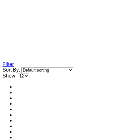
Filter
Sort By:
Show: