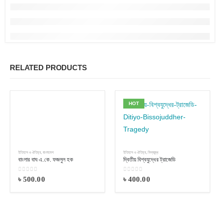
RELATED PRODUCTS
HOT
ইতিহাস ও ঐতিহ্য
,
বাংলাদেশ
ইতিহাস ও ঐতিহ্য
,
বিশ্বযুদ্ধ
বাংলার বাঘ এ.কে. ফজলুল হক
দ্বিতীয় বিশ্বযুদ্ধের ট্রাজেডি
0
out of 5
0
out of 5
৳
500.00
৳
400.00